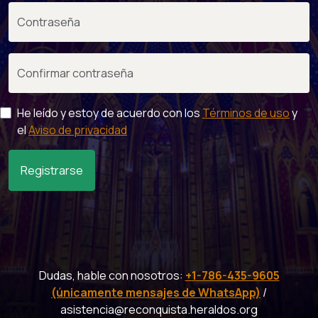
He leído y estoy de acuerdo con los
Términos de uso
y
el
Aviso de privacidad
Registrarse
Dudas, hable con nosotros:
+1-786-435-9605
(únicamente mensajes de WhatsApp)
/
asistencia@reconquista.heraldos.org