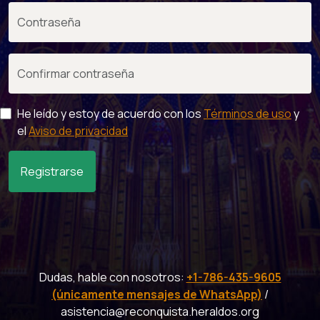
He leído y estoy de acuerdo con los
Términos de uso
y
el
Aviso de privacidad
Registrarse
Dudas, hable con nosotros:
+1-786-435-9605
(únicamente mensajes de WhatsApp)
/
asistencia@reconquista.heraldos.org